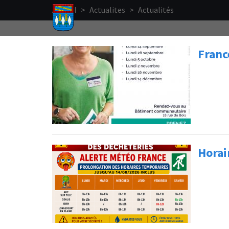
Aller au contenu principal
Accueil
>
Actualites
>
Actualités
Franc
Horai