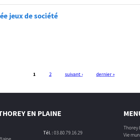
ée jeux de société
1
2
suivant ›
dernier »
 THOREY EN PLAINE
MEN
Thorey 
Tél. :
03.80.79.16.29
Vie mun
Plaine