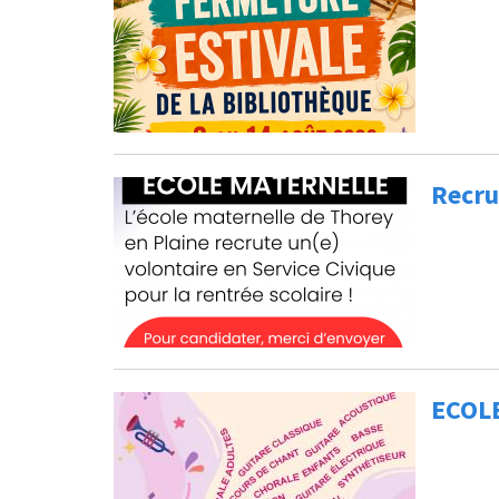
Recru
ECOL