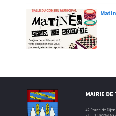
Matin
Pages
MAIRIE DE
42 Route de Dijon
21110 Thorey en 