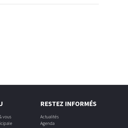
U
RESTEZ INFORMÉS
& vous
Actualités
icipale
Agenda