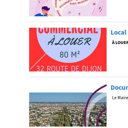
Local
À LOUE
Docum
Le Mair