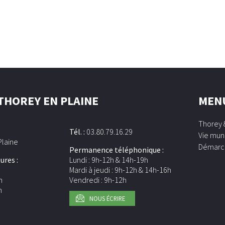
 THOREY EN PLAINE
MEN
Thorey 
Tél. :
03.80.79.16.29
Vie mun
Plaine
Démarc
Permanence téléphonique :
ures :
Lundi : 9h-12h & 14h-19h
h
Mardi à jeudi : 9h-12h & 14h-16h
h
Vendredi : 9h-12h
h
NOUS ÉCRIRE