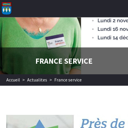
Aller au contenu principal
FRANCE SERVICE
Accueil
>
Actualites
>
France service