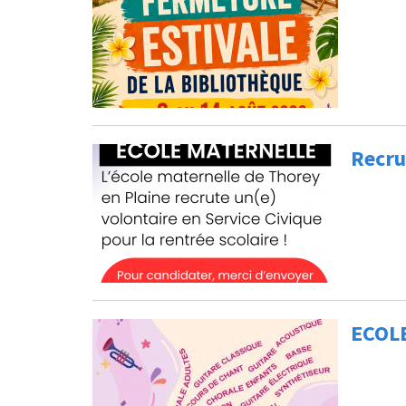
Recru
ECOL