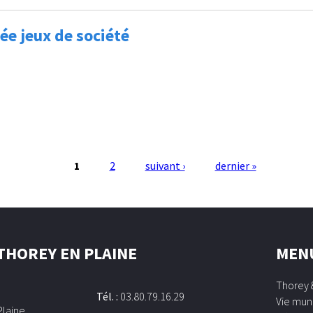
ée jeux de société
1
2
suivant ›
dernier »
 THOREY EN PLAINE
MEN
Thorey 
Tél. :
03.80.79.16.29
Vie mun
Plaine