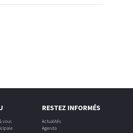
U
RESTEZ INFORMÉS
& vous
Actualités
icipale
Agenda