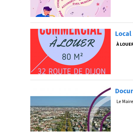
Local
À LOUE
Docum
Le Mair