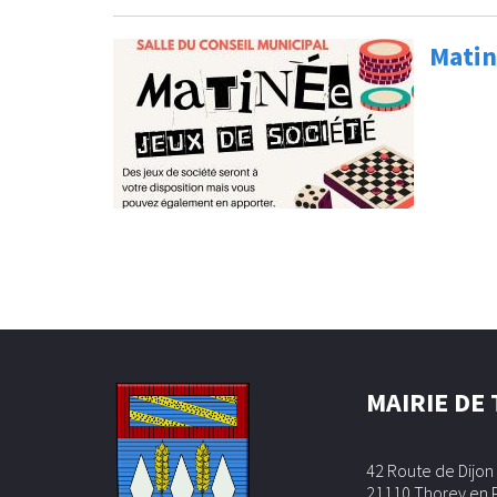
Matin
Pages
MAIRIE DE
42 Route de Dijon
21110 Thorey en 