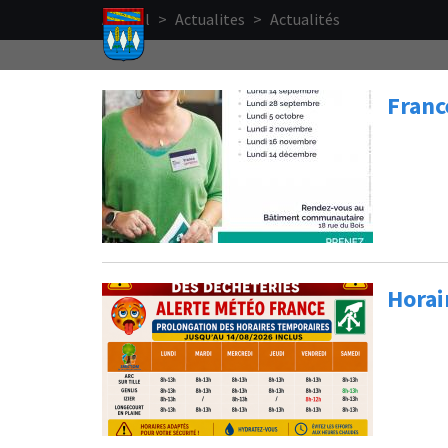
Aller au contenu principal
Accueil
>
Actualites
>
Actualités
Franc
Horai